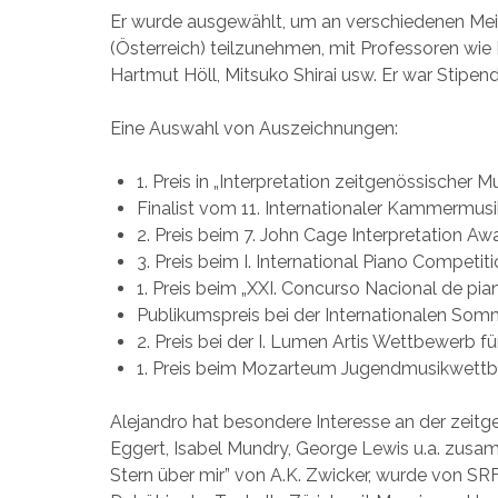
Er wurde ausgewählt, um an verschiedenen Mei
(Österreich) teilzunehmen, mit Professoren wie N
Hartmut Höll, Mitsuko Shirai usw. Er war Stipen
Eine Auswahl von Auszeichnungen:
1. Preis in „Interpretation zeitgenössischer
Finalist vom 11. Internationaler Kammermus
2. Preis beim 7. John Cage Interpretation A
3. Preis beim I. International Piano Competi
1. Preis beim „XXI. Concurso Nacional de pi
Publikumspreis bei der Internationalen Som
2. Preis bei der I. Lumen Artis Wettbewerb 
1. Preis beim Mozarteum Jugendmusikwettbew
Alejandro hat besondere Interesse an der zeitg
Eggert, Isabel Mundry, George Lewis u.a. zus
Stern über mir” von A.K. Zwicker, wurde von SR