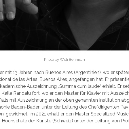
Photo by Willi Behnisch
r mit 13 Jahren nach Buenos Aires (Argentinien), wo er später
ional de las Artes, Buenos Aires, angefangen hat. Er präsent
 akademische Auszeichnung „Summa cum laude“ erhielt. Er set
 Kalle Randalu fort, wo er den Master für Klavier mit Auszeich
falls mit Auszeichnung an der oben genannten Institution a
onie Baden-Baden unter der Leitung des Chefdirigenten Pavel 
i gewidmet. Im 2021 erhält er den Master Specialized Musi
 Hochschule der Künste (Schweiz) unter der Leitung von Prof.