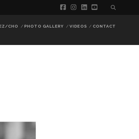
facebook
instagram
linkedin
youtube
EZ/CHO
PHOTO GALLERY
VIDEOS
CONTACT