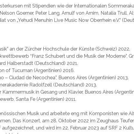
sterkursen mit Stipendien wie der Internationalen Sommera
elson Goerner, Peter Lang, Arnulf von Arnim, Natalia Trull, Al
diat von „Yehudi Menuhin Live Music Now Oberrhein e.V.” (Deu
 Musik” an der Zürcher Hochschule der Künste (Schweiz) 2022.
ikwettbewerb “Franz Schubert und die Musik der Moderne”, Gra
ward Halberstadt (Deutschland) 2021.
tion of Tucuman (Argentinien) 2016.
ano – Ciudad de Necochea”, Buenos Aires (Argentinien) 2013.
merakademie Radolfzell (Deutschland) 2013.
für Kammermusik in Gesang und Klavier, Buenos Aires (Argentin
erb, Santa Fe (Argentinien) 2011.
enössischen Musik und arbeitete eng mit Komponisten wie Alf
ammen. Das Konzert, am 28. Oktober 2022 im Zeughaus Teufe
F aufgezeichnet, und wird im 22. Februar 2023 auf SRF 2 Kult